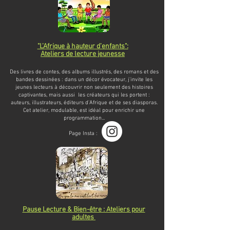
"L’Afrique à hauteur d’enfants":
Ateliers de lecture jeunesse
Des livres de contes, des albums illustrés, des romans et des
bandes dessinées : dans un décor évocateur, j'invite les
jeunes lecteurs à découvrir non seulement des histoires
captivantes, mais aussi les créateurs qui les portent :
auteurs, illustrateurs, éditeurs d'Afrique et de ses diasporas.
Cet atelier, modulable, est i
déal pour enrichir une
programmation...
Page Insta :
Pause Lecture & Bien-être : Ateliers pour
adultes