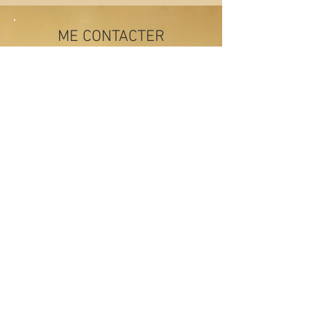
ME CONTACTER
Vous avez une idée, un besoin,
une envie… ou juste une
intuition qu’un atelier pourrait
trouver sa place chez vous ?
Je conçois chaque projet
comme une rencontre. Ce que
vous voyez sur le site, ce sont
des points de départ. Tout peut
s’adapter.
N'hésitez pas à me contacter
pour voir ensemble ce qu’on