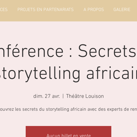
ICES
PROJETS EN PARTENARIATS
A PROPOS
GALERIE
nférence : Secrets
torytelling africa
dim. 27 avr.
  |  
Théâtre Louison
ouvrez les secrets du storytelling africain avec des experts de re
Aucun billet en vente