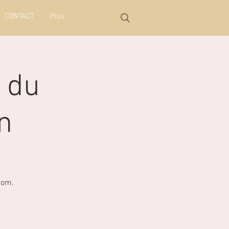
CONTACT
Plus
 du
in
nom.